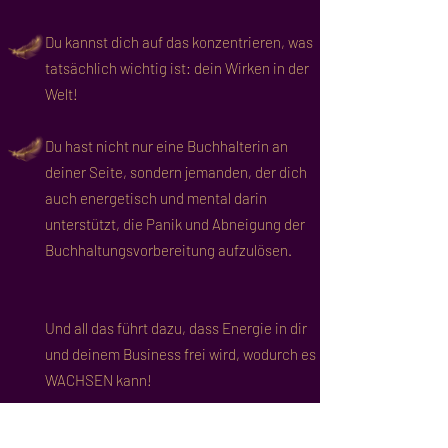
Du kannst dich auf das konzentrieren, was
tatsächlich wichtig ist: dein Wirken in der
Welt!
Du hast nicht nur eine Buchhalterin an
deiner Seite, sondern jemanden, der dich
auch energetisch und mental darin
unterstützt, die Panik und Abneigung der
Buchhaltungsvorbereitung aufzulösen.
Und all das führt dazu, dass Energie in dir
und deinem Business frei wird, wodurch es
WACHSEN kann!